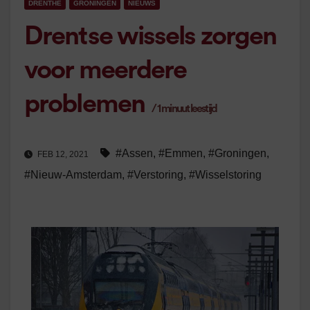
DRENTHE
GRONINGEN
NIEUWS
Drentse wissels zorgen
voor meerdere
problemen
/
1
minuut leestijd
#Assen
,
#Emmen
,
#Groningen
,
FEB 12, 2021
#Nieuw-Amsterdam
,
#Verstoring
,
#Wisselstoring