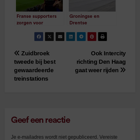
Franse supporters
Groningse en
zorgen voor
Drentse
problemen Qbuzz
buschauffeurs gaan
/
1
minuut leestijd
weer twee dagen
staken
/
2
minuten
Zuidbroek
Ook Intercity
Bericht
leestijd
tweede bij best
richting Den Haag
navigatie
gewaardeerde
gaat weer rijden
treinstations
Geef een reactie
Je e-mailadres wordt niet gepubliceerd.
Vereiste