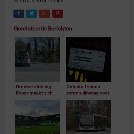
even na 9:30 uur voorbij.
Gerelateerde Berichten
Drentse afdeling
Defecte treinen
Rover maakt zich
zorgen dinsdag voor
zorgen om openbaar
problemen
/
1
minuut leestijd
vervoer in haar
provincie
/
1
minuut leestijd