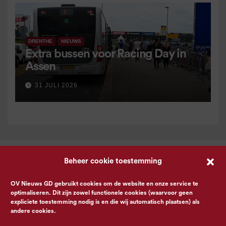
DRENTHE
NIEUWS
Extra bussen voor Racing Day in
Assen
31 JULI 2026
Beheer cookie toestemming
OV Nieuws GD gebruikt cookies om de website en onze service te
optimaliseren. Dit zijn zowel functionele cookies (waarvoor geen
expliciete toestemming nodig is en die wij automatisch plaatsen) als
andere cookies.