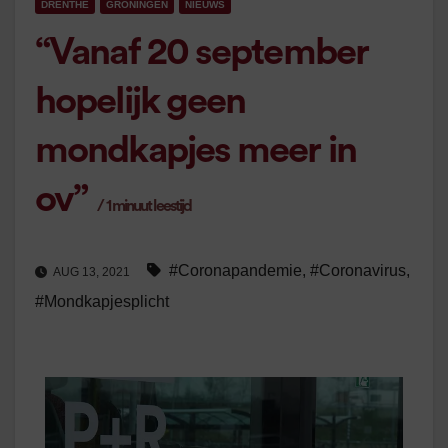
DRENTHE
GRONINGEN
NIEUWS
“Vanaf 20 september
hopelijk geen
mondkapjes meer in
ov”
/
1
minuut leestijd
#Coronapandemie
,
#Coronavirus
,
AUG 13, 2021
#Mondkapjesplicht