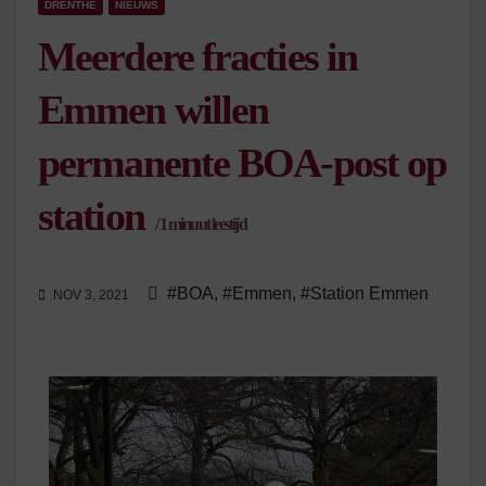
DRENTHE
NIEUWS
Meerdere fracties in
Emmen willen
permanente BOA-post op
station
/
1
minuut leestijd
#BOA
,
#Emmen
,
#Station Emmen
NOV 3, 2021