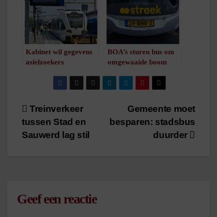
/
1
minuut leestijd
Kabinet wil gegevens
BOA’s sturen bus om
asielzoekers
omgewaaide boom
opzoekbaar voor boa’s
heen, bus raakt vast
in het OV maken
boven sloot
/
1
minuut leestijd
/
1
minuut leestijd
Bericht
Treinverkeer
Gemeente moet
tussen Stad en
besparen: stadsbus
navigatie
Sauwerd lag stil
duurder
Geef een reactie