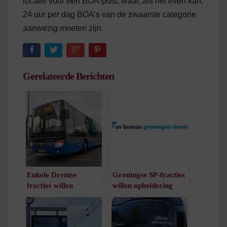
locatie voor een BOA-post, waar, als het even kan,
24 uur per dag BOA’s van de zwaarste categorie
aanwezig moeten zijn.
Gerelateerde Berichten
Enkele Drentse
Groningse SP-fracties
fracties willen
willen opheldering
terugkeer snelbus
over houding OV-
Emmen – Hoogeveen
bureau richting
/
1
minuut leestijd
stakers