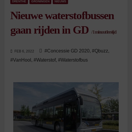
DRENTHE
GRONINGEN
NIEUWS
Nieuwe waterstofbussen
gaan rijden in GD
/
1
minuut leestijd
#Concessie GD 2020
,
#Qbuzz
,
FEB 6, 2022
#VanHool
,
#Waterstof
,
#Waterstofbus