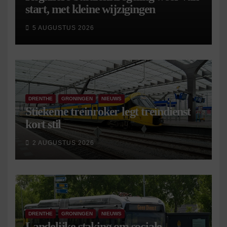
start, met kleine wijzigingen
5 AUGUSTUS 2026
DRENTHE
GRONINGEN
NIEUWS
Stiekeme treinroker legt treindienst
kort stil
2 AUGUSTUS 2026
DRENTHE
GRONINGEN
NIEUWS
Landelijke staking om sociale