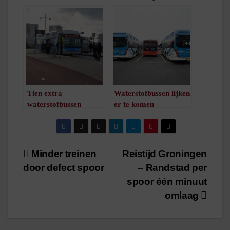
hier gaan ze tanken
problemen en rijdt
/
1
minuut leestijd
voorlopig niet meer op
streekdienst
/
1
minuut leestijd
Tien extra
Waterstofbussen lijken
waterstofbussen
er te komen
komen naar Qbuzz
/
1
minuut leestijd
/
1
minuut leestijd
Bericht
Minder treinen
Reistijd Groningen
door defect spoor
– Randstad per
navigatie
spoor één minuut
omlaag