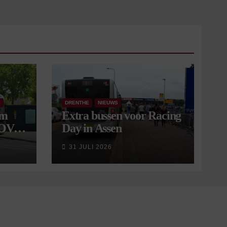
S
DRENTHE
NIEUWS
om
Extra bussen voor Racing
 OV
Day in Assen
9
31 JULI 2026