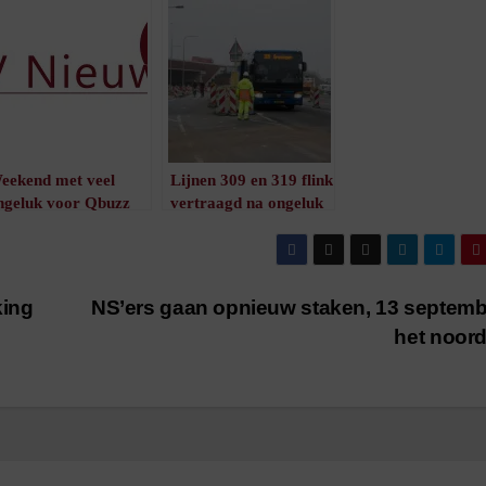
eekend met veel
Lijnen 309 en 319 flink
ngeluk voor Qbuzz
vertraagd na ongeluk
/
1
minuut leestijd
op A28
/
1
minuut leestijd
king
NS’ers gaan opnieuw staken, 13 septemb
het noor