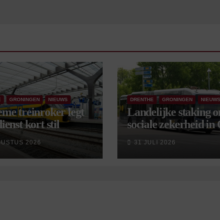
E
GRONINGEN
NIEUWS
DRENTHE
GRONINGEN
NIEUW
eme treinroker legt
Landelijke staking 
ienst kort stil
sociale zekerheid in
aangekondigd voor 
GUSTUS 2026
31 JULI 2026
september