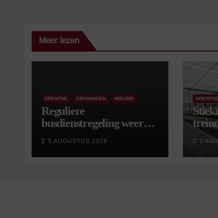
Meer lezen
DRENTHE
GRONINGEN
NIEUWS
DRENTH
Reguliere
Stiek
busdienstregeling weer
treind
van start, met kleine
5 AUGUSTUS 2026
2 AU
wijzigingen