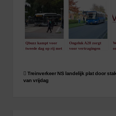
Qbuzz kampt voor
Ongeluk A28 zorgt
W
tweede dag op rij met
voor vertragingen
o
vertragingen in
/
1
minuut leestijd
Emmen
/
1
minuut leestijd
Bericht
Treinverkeer NS landelijk plat door sta
van vrijdag
navigatie