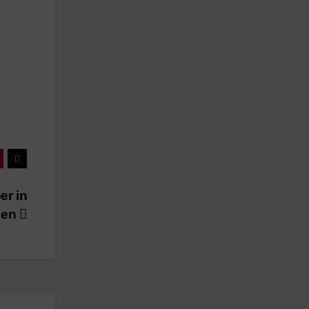
er in
den