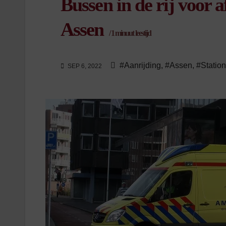
Bussen in de rij voor 
Assen
/
1
minuut leestijd
#Aanrijding
,
#Assen
,
#Statio
SEP 6, 2022