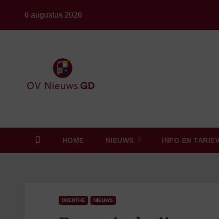
Ga
6 augustus 2026
naar
de
inhoud
HOME
NIEUWS
INFO EN TARIE
DRENTHE
NIEUWS