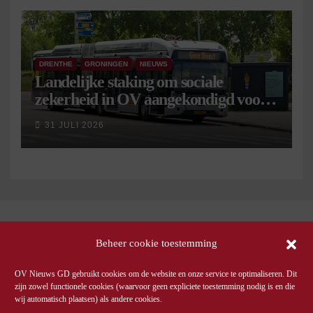
DRENTHE
GRONINGEN
NIEUWS
Landelijke staking om sociale
zekerheid in OV aangekondigd voor 9
september
31 JULI 2026
Beheer cookie toestemming
OV Nieuws GD gebruikt cookies om de website en onze service te optimaliseren. Dit
zijn zowel functionele cookies (waarvoor geen expliciete toestemming nodig is en die
wij automatisch plaatsen) als andere cookies.