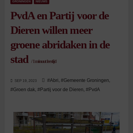
GRONINGEN
NIEUWS
PvdA en Partij voor de
Dieren willen meer
groene abridaken in de
stad
/
1
minuut leestijd
#Abri
,
#Gemeente Groningen
,
SEP 19, 2023
#Groen dak
,
#Partij voor de Dieren
,
#PvdA