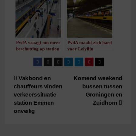
voor
/
1
minuut leestijd
abonnementhouders
/
1
minuut leestijd
PvdA vraagt om meer
PvdA maakt zich hard
beschutting op station
voor Lelylijn
Assen
/
1
minuut leestijd
/
1
minuut leestijd
Bericht
Vakbond en
Komend weekend
chauffeurs vinden
bussen tussen
navigatie
verkeerssituatie
Groningen en
station Emmen
Zuidhorn
onveilig