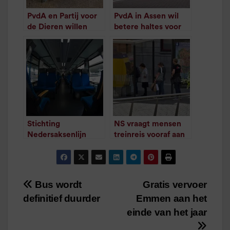
PvdA en Partij voor
PvdA in Assen wil
de Dieren willen
betere haltes voor
meer groene
Cityline
/
1
minuut leestijd
abridaken in de stad
/
1
minuut leestijd
Stichting
NS vraagt mensen
Nedersaksenlijn
treinreis vooraf aan
vraagt aandacht voor
te melden
/
1
minuut leestijd
komst verbinding
/
1
minuut leestijd
Bus wordt
Gratis vervoer
Bericht
definitief duurder
Emmen aan het
navigatie
einde van het jaar