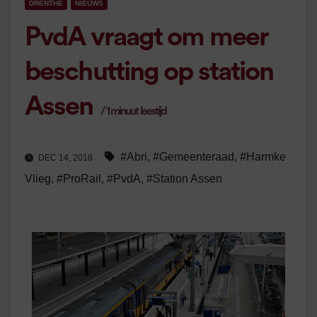
DRENTHE
NIEUWS
PvdA vraagt om meer
beschutting op station
Assen
/
1
minuut leestijd
#Abri
,
#Gemeenteraad
,
#Harmke
DEC 14, 2018
Vlieg
,
#ProRail
,
#PvdA
,
#Station Assen