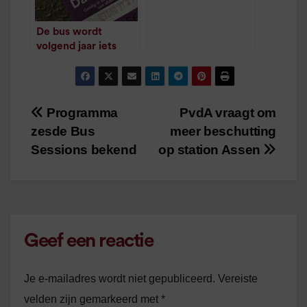
uit
/
1
minuut leestijd
De bus wordt
volgend jaar iets
duurder, prijzen
Arriva-treinen gelijk
/
2
minuten
leestijd
Programma
PvdA vraagt om
Bericht
zesde Bus
meer beschutting
navigatie
Sessions bekend
op station Assen
Geef een reactie
Je e-mailadres wordt niet gepubliceerd.
Vereiste
velden zijn gemarkeerd met
*