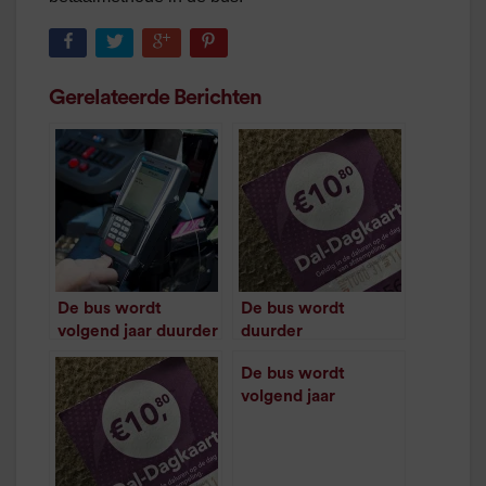
Gerelateerde Berichten
De bus wordt
De bus wordt
volgend jaar duurder
duurder
/
2
minuten
/
1
minuut leestijd
leestijd
De bus wordt
volgend jaar
opnieuw duurder,
los kaartje komt
boven de drie euro