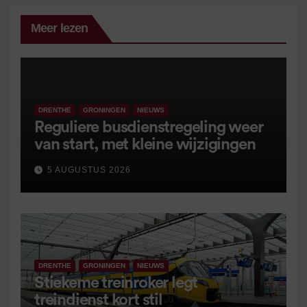
Meer lezen
DRENTHE
GRONINGEN
NIEUWS
Reguliere busdienstregeling weer
van start, met kleine wijzigingen
5 AUGUSTUS 2026
DRENTHE
GRONINGEN
NIEUWS
Stiekeme treinroker legt
treindienst kort stil