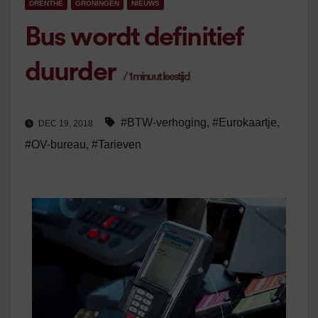
DRENTHE
GRONINGEN
NIEUWS
Bus wordt definitief
duurder
/
1
minuut leestijd
#BTW-verhoging
,
#Eurokaartje
,
DEC 19, 2018
#OV-bureau
,
#Tarieven