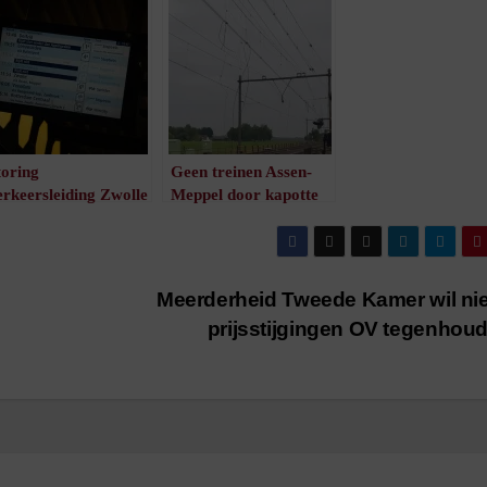
toring
Geen treinen Assen-
erkeersleiding Zwolle
Meppel door kapotte
erholpen
bovenleiding
/
1
minuut leestijd
/
1
minuut leestijd
Meerderheid Tweede Kamer wil n
prijsstijgingen OV tegenhou