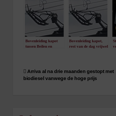
Bovenleiding kapot
Bovenleiding kapot,
S
tussen Beilen en
rest van de dag vrijwel
v
Meppel
geen treinen (update)
v
/
1
minuut leestijd
/
2
minuten leestijd
Bericht
Arriva al na drie maanden gestopt met
biodiesel vanwege de hoge prijs
navigatie