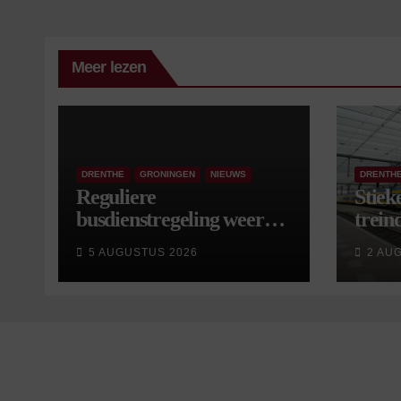
Meer lezen
DRENTHE
GRONINGEN
NIEUWS
DRENTH
Reguliere
Stiek
busdienstregeling weer
treind
van start, met kleine
5 AUGUSTUS 2026
2 AU
wijzigingen