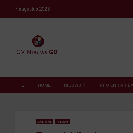
Ga
7 augustus 2026
naar
de
inhoud
HOME
NIEUWS
INFO EN TARIE
DRENTHE
NIEUWS