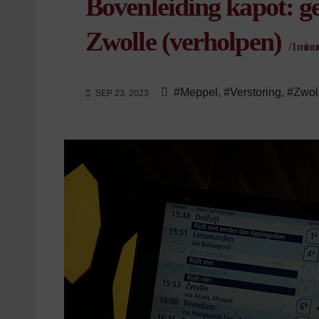
Bovenleiding kapot: g
Zwolle (verholpen)
/
1
minuut
#Meppel
,
#Verstoring
,
#Zwol
SEP 23, 2023