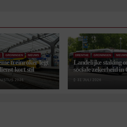
E
GRONINGEN
NIEUWS
DRENTHE
GRONINGEN
NIEUW
eme treinroker legt
Landelijke staking 
ienst kort stil
sociale zekerheid in
aangekondigd voor 
GUSTUS 2026
31 JULI 2026
september