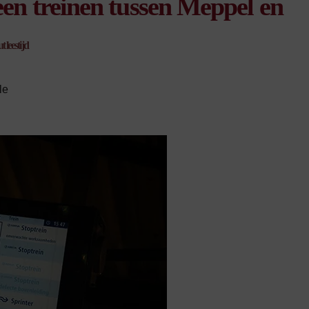
een treinen tussen Meppel en
 leestijd
le