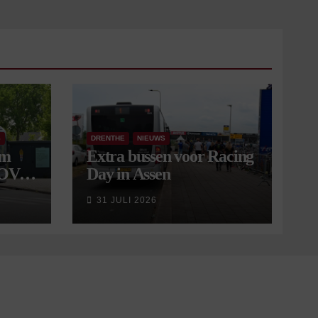
S
DRENTHE
NIEUWS
om
Extra bussen voor Racing
 OV
Day in Assen
9
31 JULI 2026