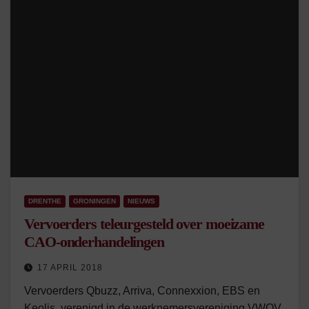
DRENTHE
GRONINGEN
NIEUWS
Vervoerders teleurgesteld over moeizame
CAO-onderhandelingen
17 APRIL 2018
Vervoerders Qbuzz, Arriva, Connexxion, EBS en
Keolis, verenigd in de werknemersvereniging VWOV,