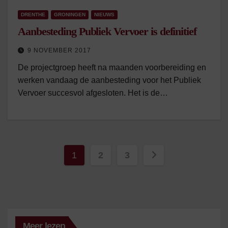
DRENTHE
GRONINGEN
NIEUWS
Aanbesteding Publiek Vervoer is definitief
9 NOVEMBER 2017
De projectgroep heeft na maanden voorbereiding en
werken vandaag de aanbesteding voor het Publiek
Vervoer succesvol afgesloten. Het is de…
Berichten
1
2
3
paginering
Meer lezen