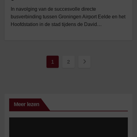
In navolging van de succesvolle directe
busverbinding tussen Groningen Airport Eelde en het
Hoofdstation in de stad tijdens de David…
Berichten
1
2
paginering
Meer lezen