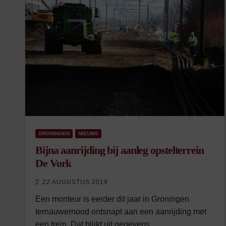
GRONINGEN
NIEUWS
Bijna aanrijding bij aanleg opstelterrein
De Vork
22 AUGUSTUS 2019
Een monteur is eerder dit jaar in Groningen
ternauwernood ontsnapt aan een aanrijding met
een trein. Dat blijkt uit gegevens…