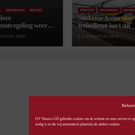
E
GRONINGEN
NIEUWS
DRENTHE
GRONINGEN
NIEUW
iere
Stiekeme treinroker 
enstregeling weer
treindienst kort stil
tart, met kleine
GUSTUS 2026
2 AUGUSTUS 2026
gingen
Beheer
OV Nieuws GD gebruikt cookies om de website en onze service te opti
nodig is en die wij automatisch plaatsen) als andere cookies.