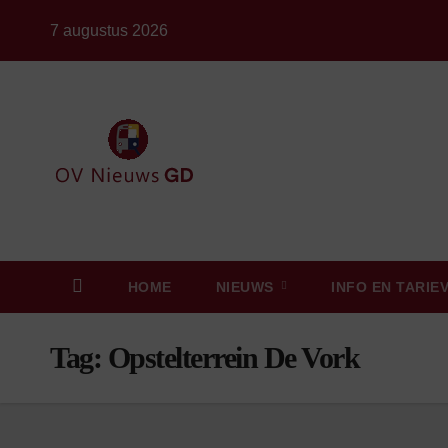
Ga
7 augustus 2026
naar
de
inhoud
HOME
NIEUWS
INFO EN TARIE
Tag:
Opstelterrein De Vork