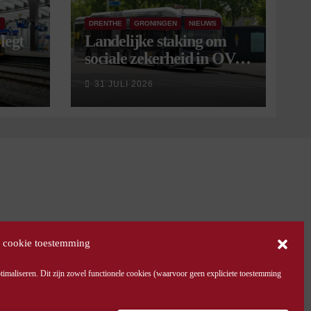
S
DRENTHE
GRONINGEN
NIEUWS
legt
Landelijke staking om
sociale zekerheid in OV
aangekondigd voor 9
31 JULI 2026
september
 cookie toestemming
maliseren. Dit zijn zowel functionele cookies (waarvoor geen expliciete toestemming