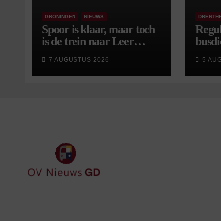
GRONINGEN
NIEUWS
DRENTH
Spoor is klaar, maar toch
Regul
is de trein naar Leer
busdi
opnieuw vertraagd
van s
7 AUGUSTUS 2026
5 AU
wijzi