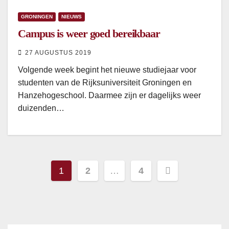
GRONINGEN
NIEUWS
Campus is weer goed bereikbaar
27 AUGUSTUS 2019
Volgende week begint het nieuwe studiejaar voor
studenten van de Rijksuniversiteit Groningen en
Hanzehogeschool. Daarmee zijn er dagelijks weer
duizenden…
Berichten
1
2
…
4
paginering