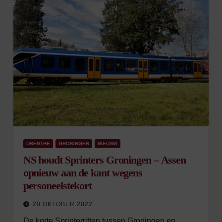
DRENTHE
GRONINGEN
NIEUWS
NS houdt Sprinters Groningen – Assen
opnieuw aan de kant wegens
personeelstekort
20 OKTOBER 2022
De korte Sprinterritten tussen Groningen en