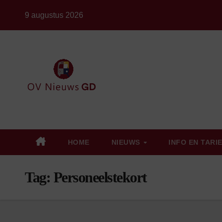
Ga
9 augustus 2026
naar
de
inhoud
HOME
NIEUWS
INFO EN TARI
Tag:
Personeelstekort