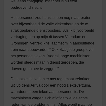
wel eens chagrijnig, maar het is nu echt
bedroevend slecht.¨
Het personeel zou haast alleen nog maar praten
over bijvoorbeeld de volle ziekenborg en de te
strak geplande dienstroosters. ¨Als ik bijvoorbeeld
vertraging heb op mijn rit tussen Veendam en
Groningen, vertrek ik te laat met mijn aansluitende
trein naar Leeuwarden.¨ Ook klaagt de groep over
het personeelstekort. ¨Vooral jonge machinisten
worden steeds maar in dienst geroepen, die
durven geen nee te zeggen.¨
De laatste tijd vallen er met regelmaat treinritten
uit, volgens Arriva door een hoog ziekteverzuim,
waardoor er een tekort aan personeel is. De
machinisten vragen zich af of dat wel de echte
reden van de problemen is. ¨Alles wordt maar op