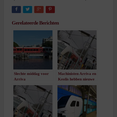
Gerelateerde Berichten
Slechte middag voor
Machinisten Arriva en
Arriva
Keolis hebben nieuwe
/
1
minuut leestijd
CAO
/
1
minuut leestijd