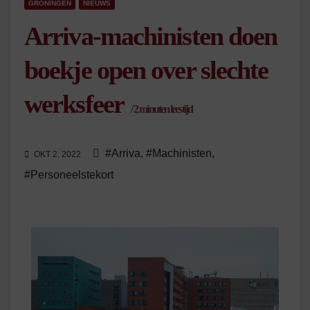
GRONINGEN
NIEUWS
Arriva-machinisten doen
boekje open over slechte
werksfeer
/
2
minuten leestijd
#Arriva
,
#Machinisten
,
OKT 2, 2022
#Personeelstekort