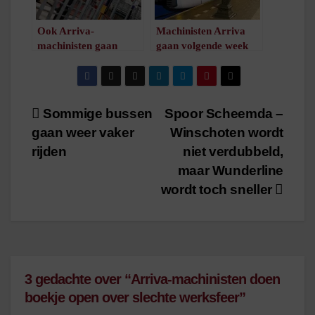
Ook Arriva-
Machinisten Arriva
machinisten gaan
gaan volgende week
staken
twee dagen staken
/
1
minuut leestijd
/
1
minuut leestijd
Bericht
Sommige bussen
Spoor Scheemda –
gaan weer vaker
Winschoten wordt
navigatie
rijden
niet verdubbeld,
maar Wunderline
wordt toch sneller
3 gedachte over “Arriva-machinisten doen
boekje open over slechte werksfeer”