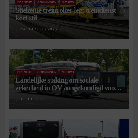
DRENTHE
GRONINGEN
NIEUWS
Stiekeme treinroker legt treindienst
kort stil
2 AUGUSTUS 2026
DRENTHE
GRONINGEN
NIEUWS
Landelijke staking om sociale
zekerheid in OV aangekondigd voor 9
september
31 JULI 2026