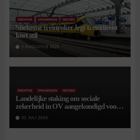
DRENTHE
GRONINGEN
NIEUWS
Stiekeme treinroker legt treindienst
kort stil
2 AUGUSTUS 2026
DRENTHE
GRONINGEN
NIEUWS
Landelijke staking om sociale
zekerheid in OV aangekondigd voor 9
september
31 JULI 2026