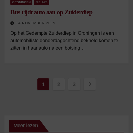
GRONINGEN
NIEUWS
Bus rijdt auto aan op Zuiderdiep
14 NOVEMBER 2019
Op het Gedempte Zuiderdiep in Groningen is een
automobiliste donderdagochtend bekneld komen te
zitten in haar auto na een botsing…
Berichten
1
2
3
paginering
Meer lezen