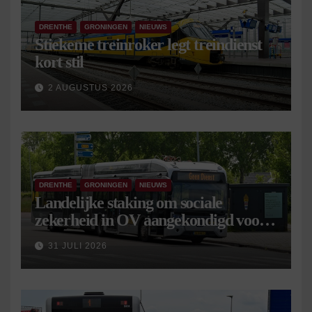
DRENTHE
GRONINGEN
NIEUWS
Stiekeme treinroker legt treindienst
kort stil
2 AUGUSTUS 2026
DRENTHE
GRONINGEN
NIEUWS
Landelijke staking om sociale
zekerheid in OV aangekondigd voor 9
september
31 JULI 2026