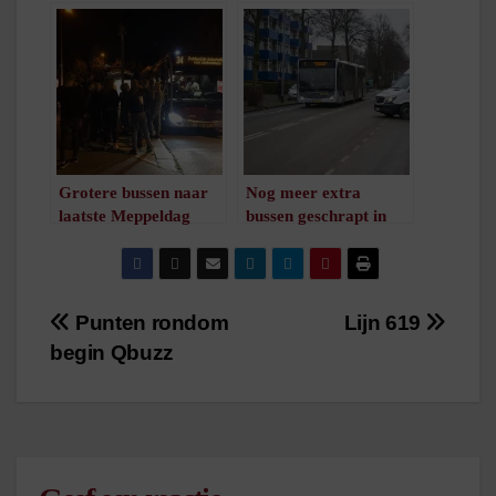
Groningen – Leer
/
1
minuut leestijd
/
1
minuut leestijd
Grotere bussen naar
Nog meer extra
laatste Meppeldag
bussen geschrapt in
/
1
minuut leestijd
laatste weken
schooljaar
/
1
minuut leestijd
Bericht
Punten rondom
Lijn 619
begin Qbuzz
navigatie