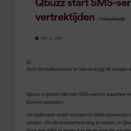
Qbuzz start SMS-ser
vertrektijden
/
1
minuut leestijd
OKT 11, 2010
Door het haltenummer te sms’en krijgt de reiziger
Qbuzz is gestart met een SMS-service waarmee rei
kunnen opvragen.
Uit onderzoek onder reizigers in beide provincies i
vonden. Om de onzekerheid weg te nemen, is Qbu
Door een SMS te sturen kan de reiziger de actuele