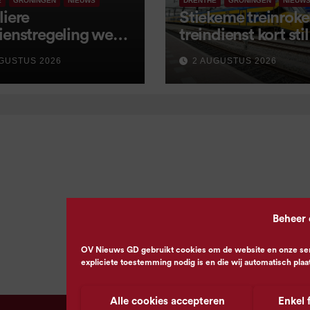
E
GRONINGEN
NIEUWS
DRENTHE
GRONINGEN
NIEUW
liere
Stiekeme treinroker
ienstregeling weer
treindienst kort stil
tart, met kleine
GUSTUS 2026
2 AUGUSTUS 2026
igingen
Beheer
OV Nieuws GD gebruikt cookies om de website en onze servi
expliciete toestemming nodig is en die wij automatisch plaa
Alle cookies accepteren
Enkel 