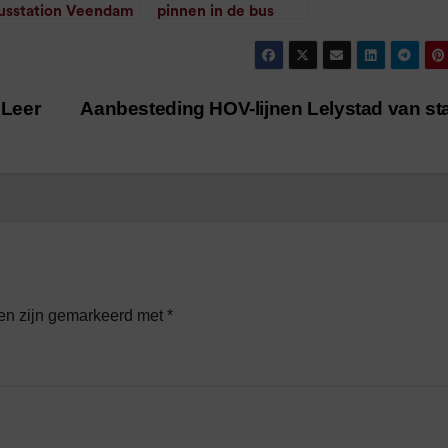
usstation Veendam
pinnen in de bus
/
1
minuut leestijd
aat dicht
/
1
minuut leestijd
 Leer
Aanbesteding HOV-lijnen Lelystad van st
den zijn gemarkeerd met
*