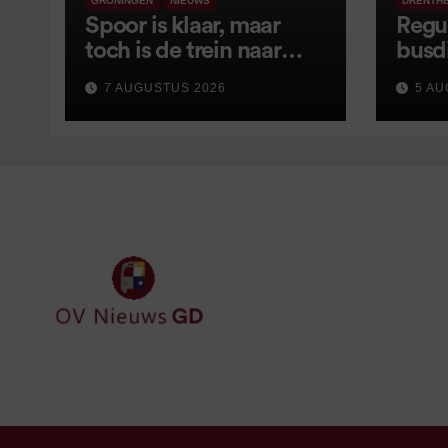
GRONINGEN
NIEUWS
DRENTH
Spoor is klaar, maar
Regu
toch is de trein naar
busd
Leer opnieuw vertraagd
van s
7 AUGUSTUS 2026
5 AU
wijz