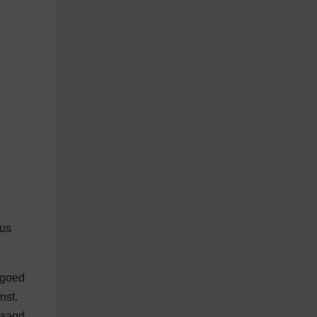
bus
t goed
nst.
raagd