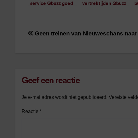
service Qbuzz goed
vertrektijden Qbuzz
b
gebruikt
op te vragen
g
/
1
minuut leestijd
/
1
minuut leestijd
Geen treinen van Nieuweschans naar
Bericht
navigatie
Geef een reactie
Je e-mailadres wordt niet gepubliceerd.
Vereiste vel
Reactie
*