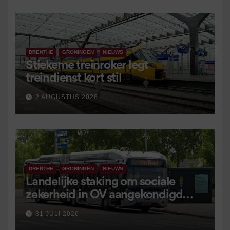
DRENTHE
GRONINGEN
NIEUWS
Stiekeme treinroker legt
treindienst kort stil
2 AUGUSTUS 2026
DRENTHE
GRONINGEN
NIEUWS
Landelijke staking om sociale
zekerheid in OV aangekondigd
voor 9 september
31 JULI 2026