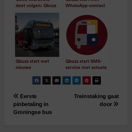
doet volgen: Qbuzz
WhatsApp-contact
/
1
minuut leestijd
start in Utrecht met
U-link
/
2
minuten
leestijd
Qbuzz start met
Qbuzz start SMS-
nieuwe
service met actuele
coronadienstregelin
vertrektijden
/
1
minuut leestijd
g
/
1
minuut leestijd
Eerste
Treinstaking gaat
Bericht
pinbetaling in
door
navigatie
Groningse bus