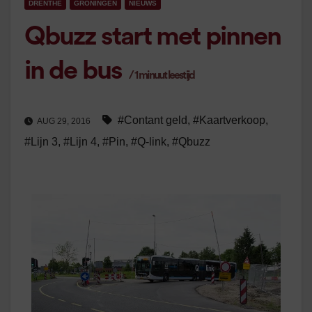
DRENTHE
GRONINGEN
NIEUWS
Qbuzz start met pinnen
in de bus
/
1
minuut leestijd
#Contant geld
,
#Kaartverkoop
,
AUG 29, 2016
#Lijn 3
,
#Lijn 4
,
#Pin
,
#Q-link
,
#Qbuzz