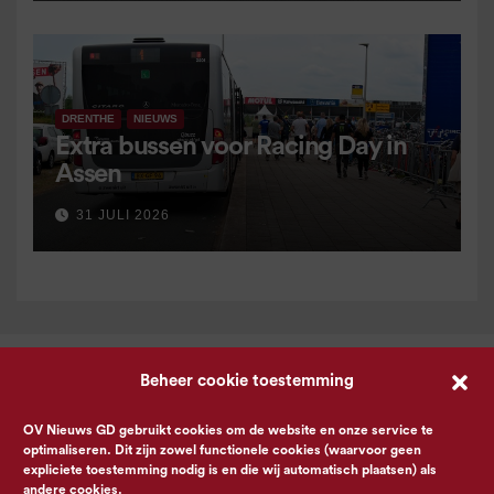
DRENTHE
NIEUWS
Extra bussen voor Racing Day in
Assen
31 JULI 2026
Beheer cookie toestemming
OV Nieuws GD gebruikt cookies om de website en onze service te
optimaliseren. Dit zijn zowel functionele cookies (waarvoor geen
expliciete toestemming nodig is en die wij automatisch plaatsen) als
andere cookies.