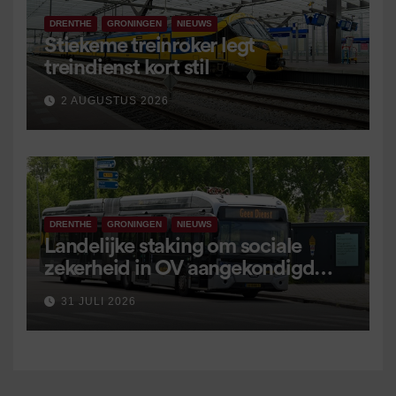
DRENTHE
GRONINGEN
NIEUWS
Stiekeme treinroker legt
treindienst kort stil
2 AUGUSTUS 2026
DRENTHE
GRONINGEN
NIEUWS
Landelijke staking om sociale
zekerheid in OV aangekondigd
voor 9 september
31 JULI 2026