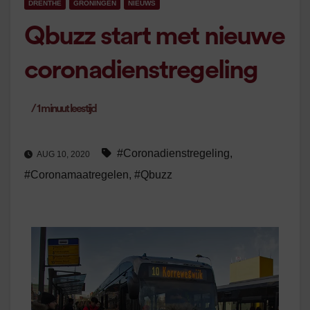
DRENTHE
GRONINGEN
NIEUWS
Qbuzz start met nieuwe
coronadienstregeling
/
1
minuut leestijd
#Coronadienstregeling
,
AUG 10, 2020
#Coronamaatregelen
,
#Qbuzz