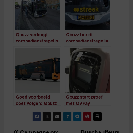
Qbuzz verlengt
Qbuzz breidt
coronadienstregelin
coronadienstregelin
g tot 2 juni
g opnieuw uit
/
1
minuut leestijd
/
1
minuut leestijd
Goed voorbeeld
Qbuzz start proef
doet volgen: Qbuzz
met OVPay
/
1
minuut leestijd
start in Utrecht met
U-link
/
2
minuten
leestijd
Campagne om
Buschauffeurs