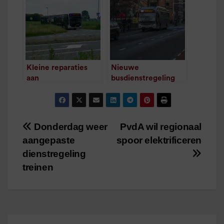
Kleine reparaties
Nieuwe
aan
busdienstregeling
busdienstregeling
met kleine
/
1
minuut leestijd
aanpassingen
vastgesteld
/
1
minuut leestijd
Donderdag weer
PvdA wil regionaal
Bericht
aangepaste
spoor elektrificeren
navigatie
dienstregeling
treinen