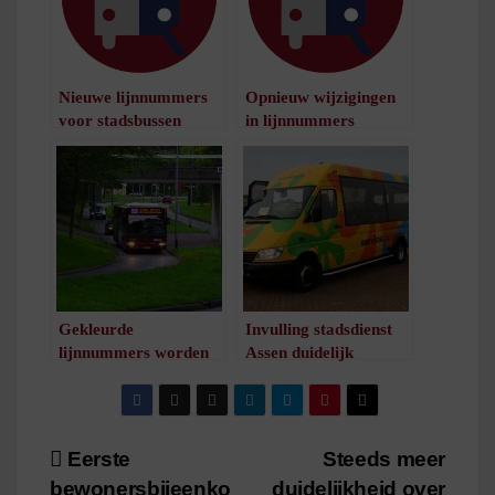
Nieuwe lijnnummers
Opnieuw wijzigingen
voor stadsbussen
in lijnnummers
Groningen
Groningen Stad
/
1
minuut leestijd
/
1
minuut leestijd
Gekleurde
Invulling stadsdienst
lijnnummers worden
Assen duidelijk
beter leesbaar
/
1
minuut leestijd
/
1
minuut leestijd
Bericht
Eerste
Steeds meer
bewonersbijeenko
duidelijkheid over