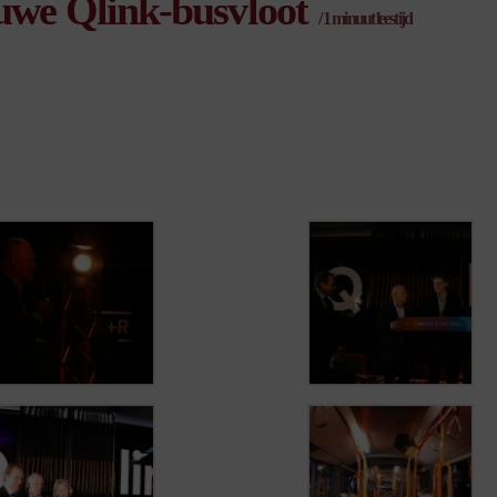
uwe Qlink-busvloot
/
1
minuut leestijd