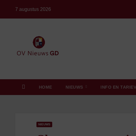
Ga
7 augustus 2026
naar
de
inhoud
HOME
NIEUWS
INFO EN TARIE
NIEUWS