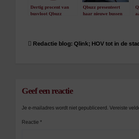
Dertig procent van
Qbuzz presenteert
Q
busvloot Qbuzz
haar nieuwe bussen
a
beschadigd
/
2
minuten leestijd
D
/
1
minuut leestijd
Bericht
Redactie blog: Qlink; HOV tot in de sta
navigatie
Geef een reactie
Je e-mailadres wordt niet gepubliceerd.
Vereiste vel
Reactie
*