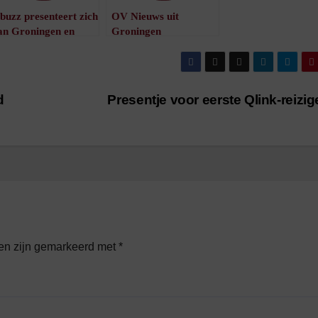
buzz presenteert zich
OV Nieuws uit
an Groningen en
Groningen
renthe
presenteert: De
/
1
minuut leestijd
Busfoto van het Jaar-
verkiezing 2008
/
1
minuut leestijd
d
Presentje voor eerste Qlink-reizi
den zijn gemarkeerd met
*