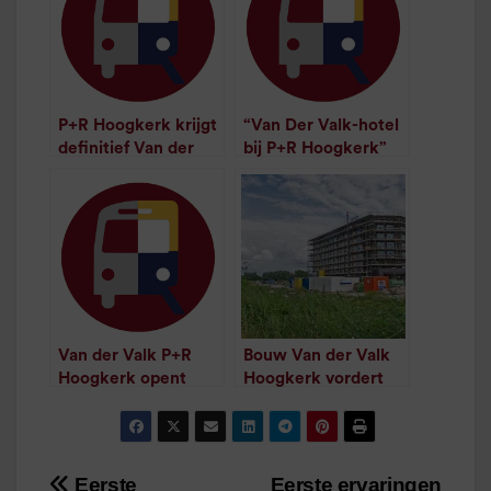
P+R Hoogkerk krijgt
“Van Der Valk-hotel
definitief Van der
bij P+R Hoogkerk”
/
1
minuut leestijd
Valk-hotel
/
1
minuut leestijd
Van der Valk P+R
Bouw Van der Valk
Hoogkerk opent
Hoogkerk vordert
januari
gestaag
/
1
minuut leestijd
/
1
minuut leestijd
Eerste
Eerste ervaringen