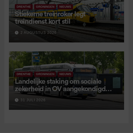
DRENTHE
GRONINGEN
NIEUWS
Stiekeme treinroker legt
treindienst kort stil
2 AUGUSTUS 2026
DRENTHE
GRONINGEN
NIEUWS
Landelijke staking om sociale
zekerheid in OV aangekondigd
voor 9 september
31 JULI 2026