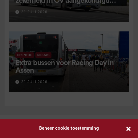
zekerheid in OV aangekondigd
voor 9 september
31 JULI 2026
DRENTHE
NIEUWS
Extra bussen voor Racing Day in
Assen
31 JULI 2026
Beheer cookie toestemming