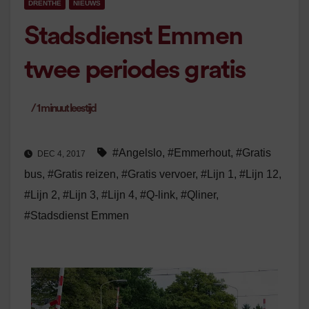
DRENTHE
NIEUWS
Stadsdienst Emmen
twee periodes gratis
/
1
minuut leestijd
#Angelslo
,
#Emmerhout
,
#Gratis
DEC 4, 2017
bus
,
#Gratis reizen
,
#Gratis vervoer
,
#Lijn 1
,
#Lijn 12
,
#Lijn 2
,
#Lijn 3
,
#Lijn 4
,
#Q-link
,
#Qliner
,
#Stadsdienst Emmen