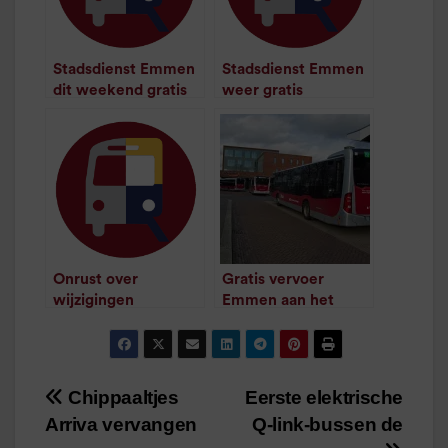
Stadsdienst Emmen
Stadsdienst Emmen
dit weekend gratis
weer gratis
/
1
minuut leestijd
/
1
minuut leestijd
Onrust over
Gratis vervoer
wijzigingen
Emmen aan het
stadsdienst Emmen
einde van het jaar
/
1
minuut leestijd
/
1
minuut leestijd
Chippaaltjes
Eerste elektrische
Bericht
Arriva vervangen
Q-link-bussen de
navigatie