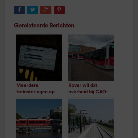
Gerelateerde Berichten
Meerdere
Rover wil dat
treinstoringen op
overheid bij CAO-
het Hogeland
overleg inmengt
/
1
minuut leestijd
/
1
minuut leestijd