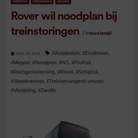
DRENTHE
GRONINGEN
NIEUWS
Rover wil noodplan bij
treinstoringen
/
1
minuut leestijd
#Amsterdam
,
#Eindhoven
,
AUG 23, 2018
#Meppel
,
#Noodplan
,
#NS
,
#ProRail
,
#Reizigersvereniing
,
#Rover
,
#Schiphol
,
#Streekvervoer
,
#Treinvervangend vervoer
,
#Verstoring
,
#Zwolle