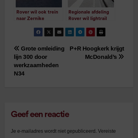
Rover wil ook trein
Regionale afdeling
naar Zernike
Rover wil lightrail
/
1
minuut leestijd
terug op de agenda
/
1
minuut leestijd
Grote omleiding
P+R Hoogkerk krijgt
Bericht
lijn 300 door
McDonald’s
navigatie
werkzaamheden
N34
Geef een reactie
Je e-mailadres wordt niet gepubliceerd.
Vereiste