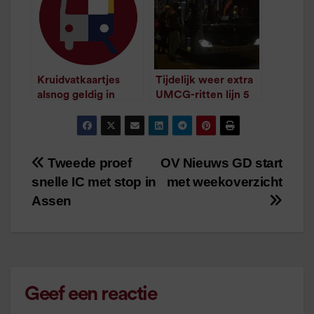
Kruidvatkaartjes
Tijdelijk weer extra
alsnog geldig in
UMCG-ritten lijn 5
/
1
minuut leestijd
Groningse treinen
/
1
minuut leestijd
Tweede proef
OV Nieuws GD start
Bericht
snelle IC met stop in
met weekoverzicht
navigatie
Assen
Geef een reactie