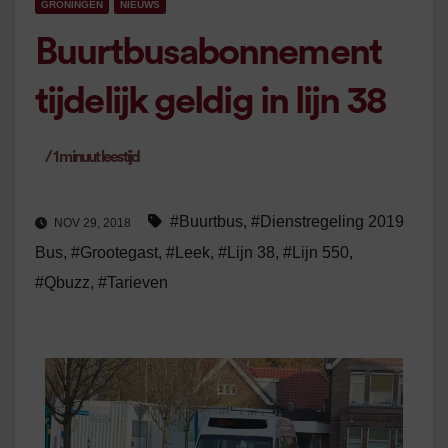
GRONINGEN
NIEUWS
Buurtbusabonnement
tijdelijk geldig in lijn 38
/
1
minuut leestijd
#Buurtbus
,
#Dienstregeling 2019
NOV 29, 2018
Bus
,
#Grootegast
,
#Leek
,
#Lijn 38
,
#Lijn 550
,
#Qbuzz
,
#Tarieven