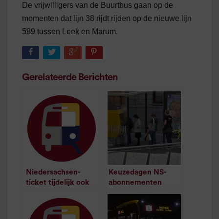
De vrijwilligers van de Buurtbus gaan op de
momenten dat lijn 38 rijdt rijden op de nieuwe lijn
589 tussen Leek en Marum.
Gerelateerde Berichten
Niedersachsen-
Keuzedagen NS-
ticket tijdelijk ook
abonnementen
geldig vanuit
blijven langer geldig
/
1
minuut leestijd
Nederland
/
1
minuut leestijd