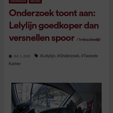
GRONINGEN
NIEUWS
Onderzoek toont aan:
Lelylijn goedkoper dan
versnellen spoor
/
1
minuut leestijd
#Lelylijn
,
#Onderzoek
,
#Tweede
JUL 1, 2020
Kamer