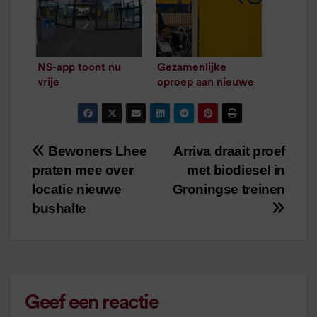
NS-app toont nu
Gezamenlijke
vrije
oproep aan nieuwe
parkeerplaatsen
regering: “investeer
station Assen
in Lelylijn en
/
1
minuut leestijd
Nedersaksenlijn”
/
1
minuut leestijd
Bewoners Lhee
Arriva draait proef
Bericht
praten mee over
met biodiesel in
navigatie
locatie nieuwe
Groningse treinen
bushalte
Geef een reactie