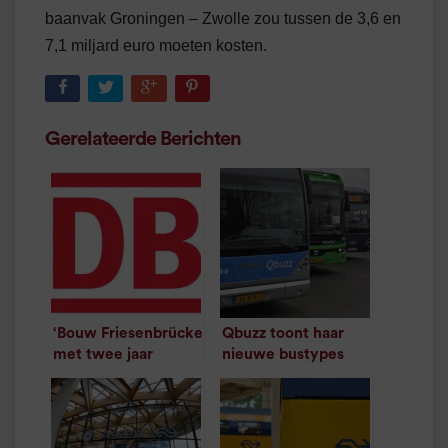
baanvak Groningen – Zwolle zou tussen de 3,6 en
7,1 miljard euro moeten kosten.
Gerelateerde Berichten
‘Bouw Friesenbrücke
Qbuzz toont haar
met twee jaar
nieuwe bustypes
versnellen’
voor het eerst
/
2
minuten
/
1
minuut leestijd
leestijd