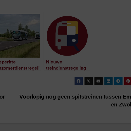
eperkte
Nieuwe
azomerdienstregeli
treindienstregeling
g langer van kracht
zondag van kracht
/
1
minuut leestijd
/
1
minuut leestijd
or
Voorlopig nog geen spitstreinen tussen 
en Zwo