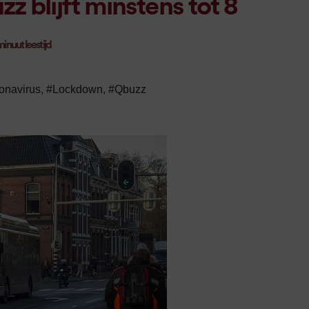
z blijft minstens tot 8
inuut leestijd
onavirus
,
#Lockdown
,
#Qbuzz