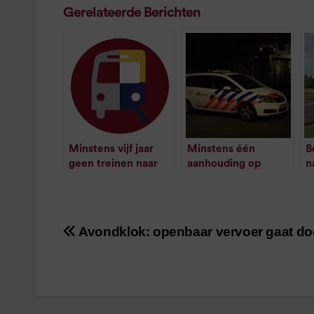
Gerelateerde Berichten
Minstens vijf jaar
Minstens één
B
geen treinen naar
aanhouding op
n
Duitsland
station Delfzijl West
n
/
1
minuut leestijd
/
1
minuut leestijd
Avondklok: openbaar vervoer gaat do
Bericht
navigatie