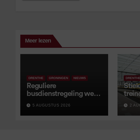
Meer lezen
DRENTHE
GRONINGEN
NIEUWS
DRENTH
Reguliere
Stiek
busdienstregeling weer
trein
van start, met kleine
5 AUGUSTUS 2026
2 AU
wijzigingen