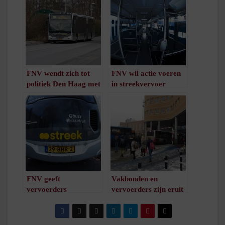
FNV wendt zich tot
FNV wil actie voeren
politiek Den Haag met
in streekvervoer
witboek en manifest
/
1
minuut leestijd
Streekvervoer, dag na
nieuwe gesprekken
met werkgevers
/
1
minuut leestijd
FNV geeft
Vakbonden en
vervoerders
vervoerders zijn eruit
ultimatum
/
1
minuut leestijd
/
1
minuut leestijd