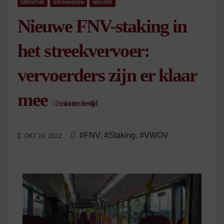
DRENTHE
GRONINGEN
NIEUWS
Nieuwe FNV-staking in
het streekvervoer:
vervoerders zijn er klaar
mee
/
2
minuten leestijd
#FNV
,
#Staking
,
#VWOV
OKT 14, 2022