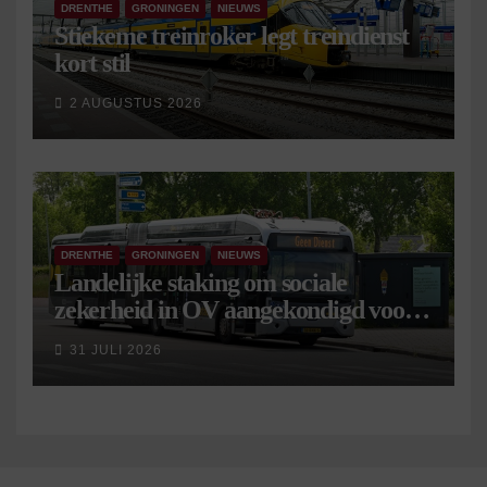
DRENTHE
GRONINGEN
NIEUWS
Stiekeme treinroker legt treindienst
kort stil
2 AUGUSTUS 2026
DRENTHE
GRONINGEN
NIEUWS
Landelijke staking om sociale
zekerheid in OV aangekondigd voor 9
september
31 JULI 2026