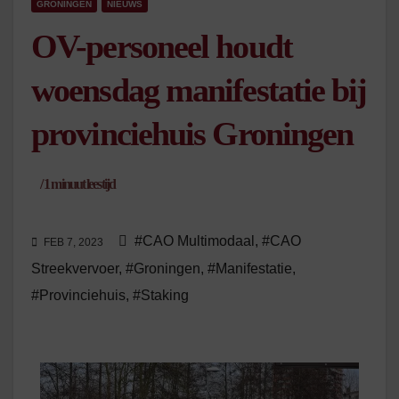
GRONINGEN
NIEUWS
OV-personeel houdt
woensdag manifestatie bij
provinciehuis Groningen
/
1
minuut leestijd
#CAO Multimodaal
,
#CAO
FEB 7, 2023
Streekvervoer
,
#Groningen
,
#Manifestatie
,
#Provinciehuis
,
#Staking