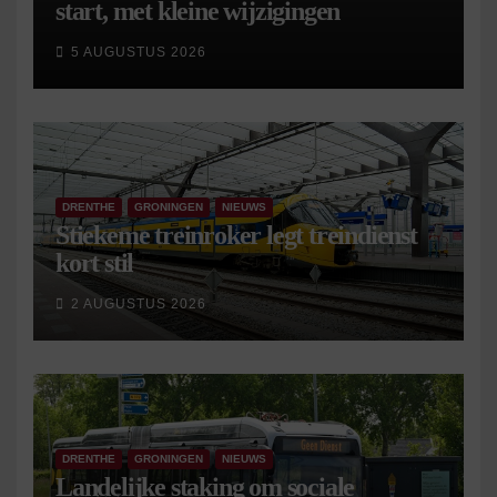
start, met kleine wijzigingen
5 AUGUSTUS 2026
DRENTHE
GRONINGEN
NIEUWS
Stiekeme treinroker legt treindienst
kort stil
2 AUGUSTUS 2026
DRENTHE
GRONINGEN
NIEUWS
Landelijke staking om sociale