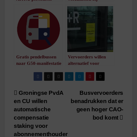
waarschijnlijk geen
provinciehuis in Assen
treinen
/
1
minuut leestijd
/
1
minuut leestijd
Gratis pendelbussen
Vervoerders willen
naar G50-manifestatie
alternatief voor
/
1
minuut leestijd
mondkapje bij
personeel
/
1
minuut leestijd
Bericht
Groningse PvdA
Busvervoerders
en CU willen
benadrukken dat er
navigatie
automatische
geen hoger CAO-
compensatie
bod komt
staking voor
abonnementhouder