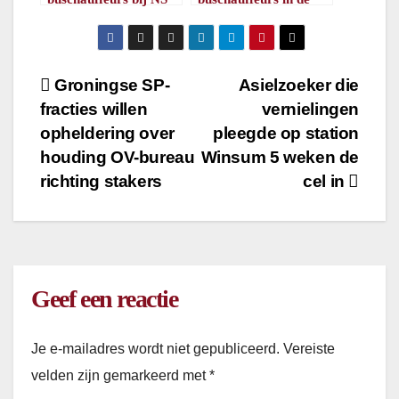
/
1
minuut leestijd
maak
/
1
minuut leestijd
Bericht
Groningse SP-
Asielzoeker die
fracties willen
vernielingen
navigatie
opheldering over
pleegde op station
houding OV-bureau
Winsum 5 weken de
richting stakers
cel in
Geef een reactie
Je e-mailadres wordt niet gepubliceerd.
Vereiste
velden zijn gemarkeerd met
*