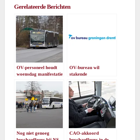
Gerelateerde Berichten
OV-personeel houdt
OV-bureau wil
woensdag manifestatie
stakende
bij provinciehuis
buschauffeurs niet op
Groningen
bezoek
/
1
minuut leestijd
/
1
minuut leestijd
Nog niet genoeg
CAO-akkoord
buschauffeurs bij NS
buschauffeurs in de