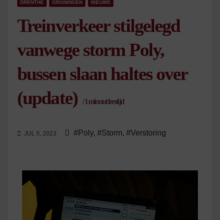
DRENTHE
GRONINGEN
NIEUWS
Treinverkeer stilgelegd
vanwege storm Poly,
bussen slaan haltes over
(update)
/
1
minuut leestijd
#Poly
,
#Storm
,
#Verstoring
JUL 5, 2023