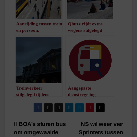
Aanrijding tussen trein
Qbuzz rijdt extra
en persoon;
wegens stilgelegd
treinverkeer stilgelegd
treinverkeer
/
1
minuut leestijd
/
1
minuut leestijd
Treinverkeer
Aangepaste
stilgelegd tijdens
dienstregeling
meerdere arrestaties
vanwege storm
op station Zwolle
/
1
minuut leestijd
/
1
minuut leestijd
Bericht
BOA’s sturen bus
NS wil weer vier
om omgewaaide
Sprinters tussen