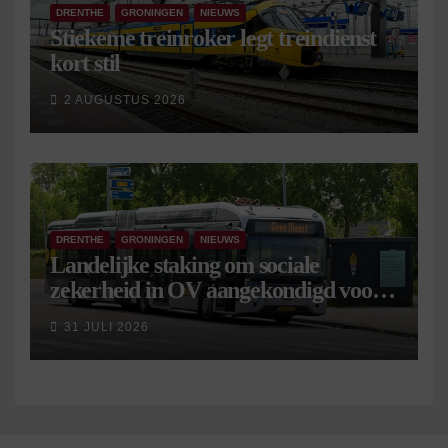
DRENTHE
GRONINGEN
NIEUWS
Stiekeme treinroker legt treindienst
kort stil
2 AUGUSTUS 2026
DRENTHE
GRONINGEN
NIEUWS
Landelijke staking om sociale
zekerheid in OV aangekondigd voor 9
september
31 JULI 2026