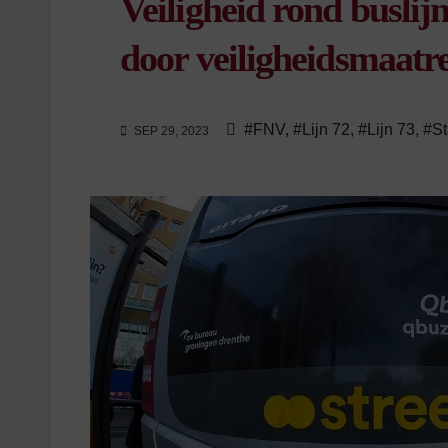
Veiligheid rond buslij
door veiligheidsmaatr
#FNV
,
#Lijn 72
,
#Lijn 73
,
#S
SEP 29, 2023