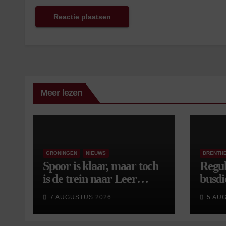
Meer lezen
GRONINGEN
NIEUWS
DRENTH
Spoor is klaar, maar toch
Regul
is de trein naar Leer
busdi
opnieuw vertraagd
van s
7 AUGUSTUS 2026
5 AU
wijzi