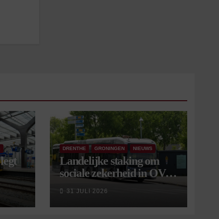
S
DRENTHE
GRONINGEN
NIEUWS
legt
Landelijke staking om
sociale zekerheid in OV
aangekondigd voor 9
31 JULI 2026
september