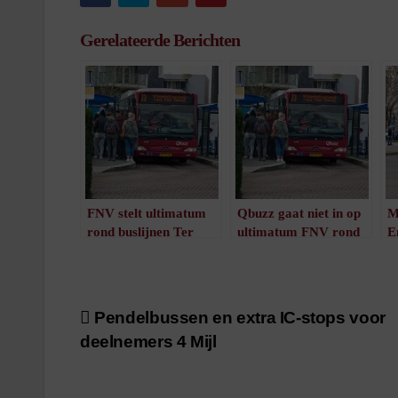
Gerelateerde Berichten
FNV stelt ultimatum
Qbuzz gaat niet in op
M
rond buslijnen Ter
ultimatum FNV rond
E
Apel
buslijnen Ter Apel
r
/
1
minuut leestijd
/
1
minuut leestijd
Bericht
Pendelbussen en extra IC-stops voor
deelnemers 4 Mijl
navigatie