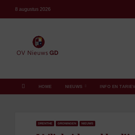
Ga
8 augustus 2026
naar
de
inhoud
HOME
NIEUWS
INFO EN TARIE
DRENTHE
GRONINGEN
NIEUWS