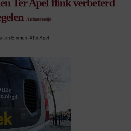
nen Ter Apel flink verbeterd
egelen
/
1
minuut leestijd
tation Emmen
,
#Ter Apel