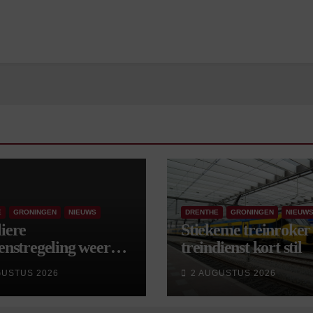
E
GRONINGEN
NIEUWS
DRENTHE
GRONINGEN
NIEUW
iere
Stiekeme treinroker 
enstregeling weer
treindienst kort stil
tart, met kleine
GUSTUS 2026
2 AUGUSTUS 2026
gingen