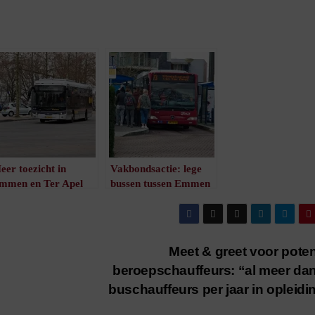
eer toezicht in
Vakbondsactie: lege
mmen en Ter Apel
bussen tussen Emmen
ond bussen
en Ter Apel
/
1
minuut leestijd
/
1
minuut leestijd
Meet & greet voor poten
beroepschauffeurs: “al meer da
buschauffeurs per jaar in opleid