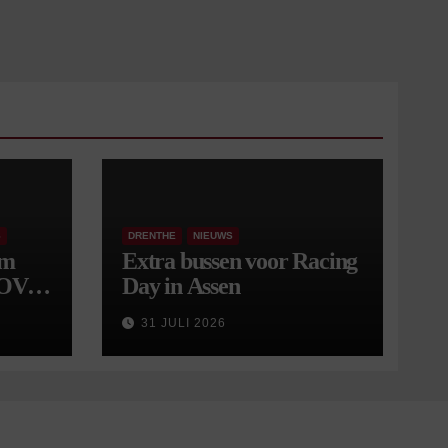
S
DRENTHE
NIEUWS
om
Extra bussen voor Racing
 OV
Day in Assen
9
31 JULI 2026