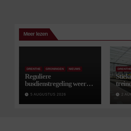
Meer lezen
DRENTHE
GRONINGEN
NIEUWS
DRENTH
Reguliere
Stiek
busdienstregeling weer
treind
van start, met kleine
5 AUGUSTUS 2026
2 AU
wijzigingen