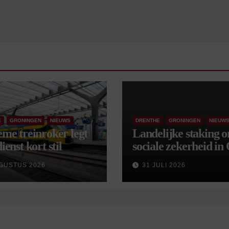
E
GRONINGEN
NIEUWS
DRENTHE
GRONINGEN
NIEUW
eme treinroker legt
Landelijke staking 
ienst kort stil
sociale zekerheid in
aangekondigd voor 
GUSTUS 2026
31 JULI 2026
september