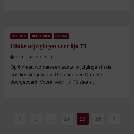
DRENTHE
GRONINGEN
NIEUWS
Flinke wijzigingen voor lijn 73
25 FEBRUARI 2016
Op 6 maart worden een aantal wijzigingen in de
busdienstregeling in Groningen en Drenthe
doorgevoerd. Vooral voor lijn 73 staan…
Berichten
1
…
14
15
16
paginering