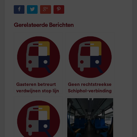
Gerelateerde Berichten
Gasteren betreurt
Geen rechtstreekse
verdwijnen stop lijn
Schiphol-verbinding
300
voor Haren meer
/
1
minuut leestijd
/
1
minuut leestijd