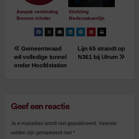
Aanpak verbinding
Stichting
Bremen minder
Nedersaksenlijn
rigoureus
vraagt aandacht voor
/
1
minuut leestijd
komst verbinding
/
1
minuut leestijd
Gemeenteraad
Lijn 65 strandt op
Bericht
wil volledige tunnel
N361 bij Ulrum
navigatie
onder Hoofdstation
Geef een reactie
Je e-mailadres wordt niet gepubliceerd.
Vereiste
velden zijn gemarkeerd met
*