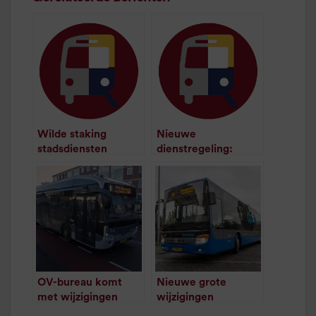
Wilde staking
Nieuwe
stadsdiensten
dienstregeling:
Hoogeveen en
Gasselternijveen
Meppel
onderhevig aan
/
1
minuut leestijd
wijzigingen
/
1
minuut leestijd
OV-bureau komt
Nieuwe grote
met wijzigingen
wijzigingen
nieuwe
dienstregeling