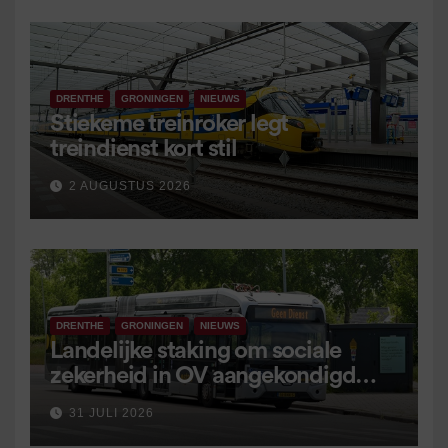
DRENTHE
GRONINGEN
NIEUWS
Stiekeme treinroker legt
treindienst kort stil
2 AUGUSTUS 2026
DRENTHE
GRONINGEN
NIEUWS
Landelijke staking om sociale
zekerheid in OV aangekondigd
voor 9 september
31 JULI 2026