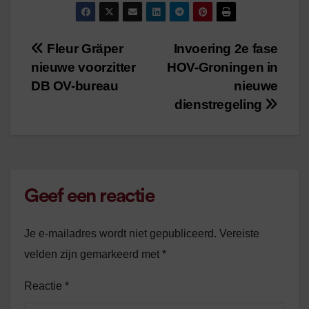
dienstregeling
waarschijnlijk in
/
2
minuten
januari
leestijd
/
1
minuut leestijd
Fleur Gräper
Invoering 2e fase
Bericht
nieuwe voorzitter
HOV-Groningen in
navigatie
DB OV-bureau
nieuwe
dienstregeling
Geef een reactie
Je e-mailadres wordt niet gepubliceerd.
Vereiste
velden zijn gemarkeerd met
*
Reactie
*