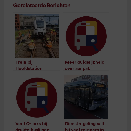
Gerelateerde Berichten
Trein bij
Meer duidelijkheid
Hoofdstation
over aanpak
ontspoorde bij
busstation
wissel
Hoofdstation
/
1
minuut leestijd
/
1
minuut leestijd
Veel Q-links bij
Dienstregeling valt
drukte buslijnen
bij veel reizigers in