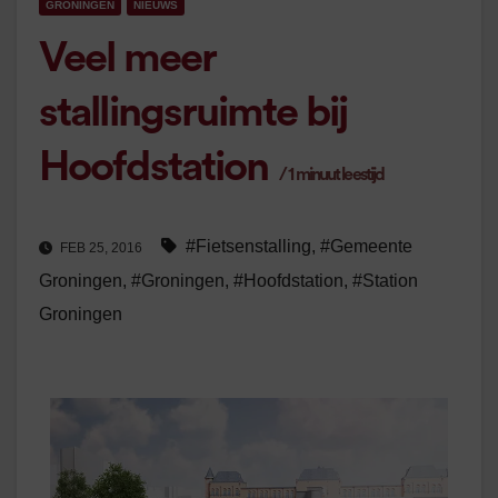
GRONINGEN
NIEUWS
Veel meer
stallingsruimte bij
Hoofdstation
/
1
minuut leestijd
#Fietsenstalling
,
#Gemeente
FEB 25, 2016
Groningen
,
#Groningen
,
#Hoofdstation
,
#Station
Groningen