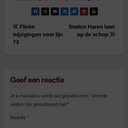
/
1
minuut leestijd
de smaak
/
2
minuten
leestijd
Flinke
Station Haren later
Bericht
wijzigingen voor lijn
op de schop
navigatie
73
Geef een reactie
Je e-mailadres wordt niet gepubliceerd.
Vereiste
velden zijn gemarkeerd met
*
Reactie
*