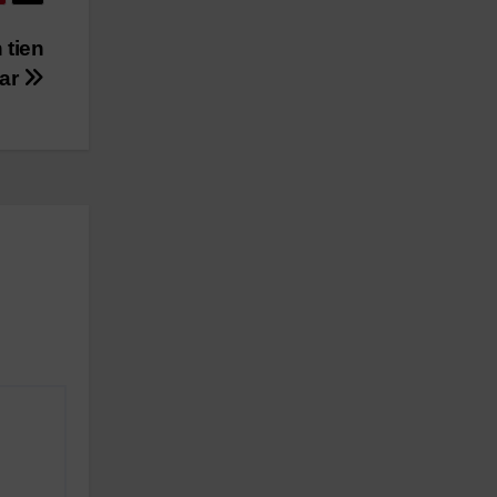
 tien
aar