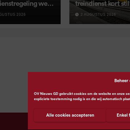
ienstregeling weer
treindienst kort stil
tart, met kleine
GUSTUS 2026
2 AUGUSTUS 2026
igingen
Beheer
OV Nieuws GD gebruikt cookies om de website en onze servi
expliciete toestemming nodig is en die wij automatisch plaa
Alle cookies accepteren
Enkel 
© OV Nieuws GD -
Privacyverklaring