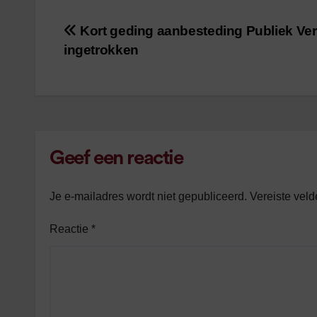
/
1
minuut leestijd
Kort geding aanbesteding Publiek Ve
Bericht
ingetrokken
navigatie
Geef een reactie
Je e-mailadres wordt niet gepubliceerd.
Vereiste vel
Reactie
*