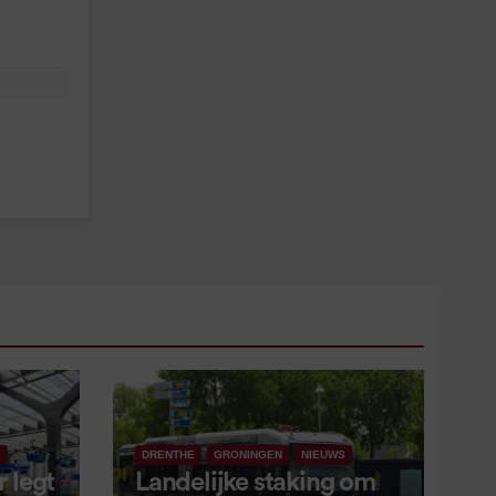
S
DRENTHE
GRONINGEN
NIEUWS
 legt
Landelijke staking om