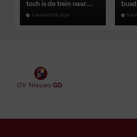
toch is de trein naar
busd
Leer opnieuw vertraagd
van s
7 AUGUSTUS 2026
5 AU
wijz