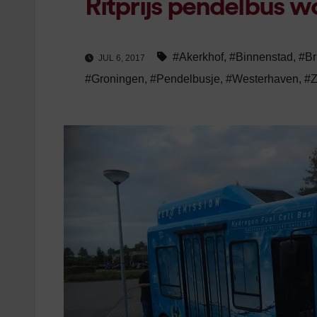
Ritprijs pendelbus w
#Akerkhof
,
#Binnenstad
,
#Br
JUL 6, 2017
#Groningen
,
#Pendelbusje
,
#Westerhaven
,
#Z