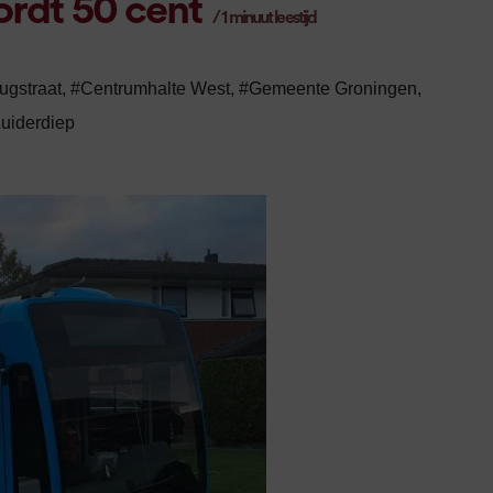
ordt 50 cent
/
1
minuut leestijd
ugstraat
,
#Centrumhalte West
,
#Gemeente Groningen
,
uiderdiep