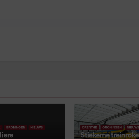
E
GRONINGEN
NIEUWS
DRENTHE
GRONINGEN
NIEUW
liere
Stiekeme treinroker