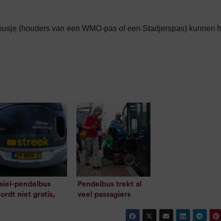
t busje (houders van een WMO-pas of een Stadjerspas) kunnen h
siel-pendelbus
Pendelbus trekt al
ordt niet gratis,
veel passagiers
/
1
minuut leestijd
egt minister Keijzer
/
1
minuut leestijd