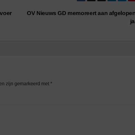
rvoer
OV Nieuws GD memoreert aan afgelopen
j
den zijn gemarkeerd met
*