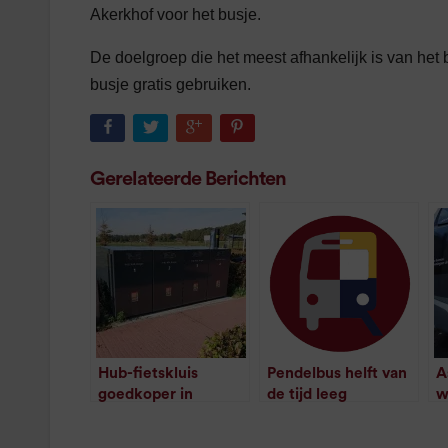
Akerkhof voor het busje.
De doelgroep die het meest afhankelijk is van he
busje gratis gebruiken.
Gerelateerde Berichten
Hub-fietskluis
Pendelbus helft van
A
goedkoper in
de tijd leeg
w
/
1
minuut leestijd
oktober: 10 cent per
z
dag