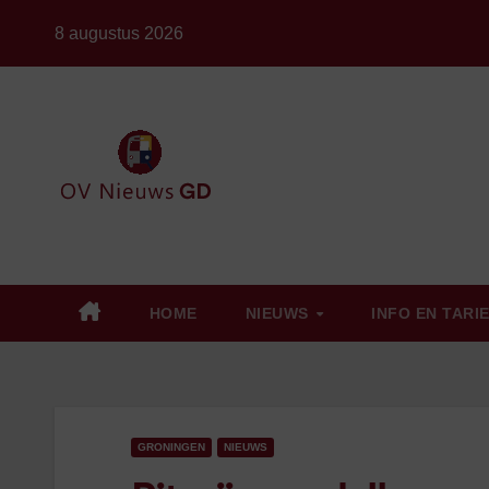
Ga
8 augustus 2026
naar
de
inhoud
HOME
NIEUWS
INFO EN TARI
GRONINGEN
NIEUWS