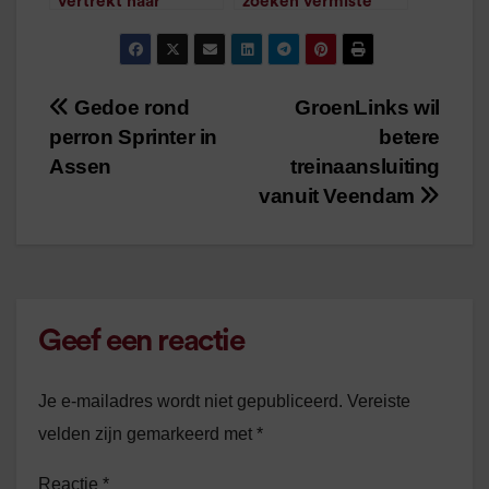
vertrekt naar
zoeken vermiste
vervoerder EBS
buswasser
/
1
minuut leestijd
/
1
minuut leestijd
Gedoe rond
GroenLinks wil
Bericht
perron Sprinter in
betere
navigatie
Assen
treinaansluiting
vanuit Veendam
Geef een reactie
Je e-mailadres wordt niet gepubliceerd.
Vereiste
velden zijn gemarkeerd met
*
Reactie
*