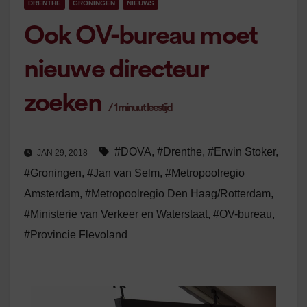
DRENTHE
GRONINGEN
NIEUWS
Ook OV-bureau moet
nieuwe directeur
zoeken
/
1
minuut leestijd
#DOVA
,
#Drenthe
,
#Erwin Stoker
,
JAN 29, 2018
#Groningen
,
#Jan van Selm
,
#Metropoolregio
Amsterdam
,
#Metropoolregio Den Haag/Rotterdam
,
#Ministerie van Verkeer en Waterstaat
,
#OV-bureau
,
#Provincie Flevoland