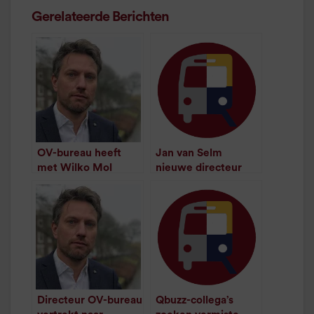
Gerelateerde Berichten
OV-bureau heeft
Jan van Selm
met Wilko Mol
nieuwe directeur
nieuwe directeur
OV-bureau
/
1
minuut leestijd
/
1
minuut leestijd
Directeur OV-bureau
Qbuzz-collega’s