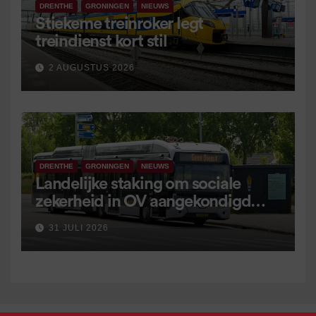
DRENTHE
GRONINGEN
NIEUWS
Stiekeme treinroker legt
treindienst kort stil
2 AUGUSTUS 2026
DRENTHE
GRONINGEN
NIEUWS
Landelijke staking om sociale
zekerheid in OV aangekondigd
voor 9 september
31 JULI 2026