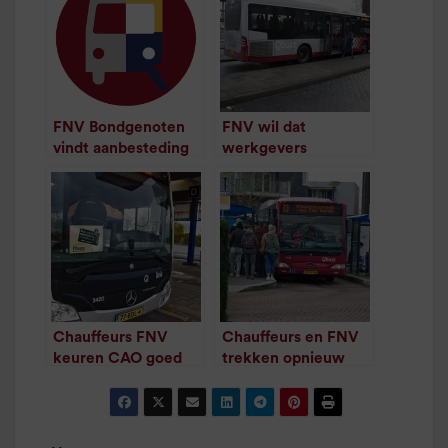
FNV Bondgenoten
FNV wil dat
vindt aanbesteding
werkgevers
te lang duren
chauffeurs
/
1
minuut leestijd
doorbetalen
/
1
minuut leestijd
Chauffeurs FNV
Chauffeurs en FNV
keuren CAO goed
trekken opnieuw
/
1
minuut leestijd
aan de bel over lijn
73
/
1
minuut leestijd