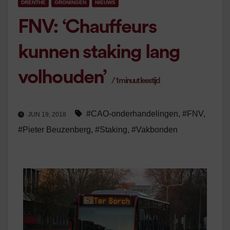
DRENTHE
GRONINGEN
NIEUWS
FNV: ‘Chauffeurs
kunnen staking lang
volhouden’
/
1
minuut leestijd
#CAO-onderhandelingen
,
#FNV
,
JUN 19, 2018
#Pieter Beuzenberg
,
#Staking
,
#Vakbonden