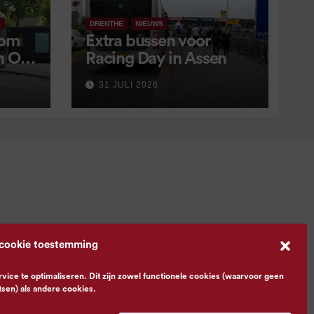
S
DRENTHE
NIEUWS
 om
Extra bussen voor
in OV
Racing Day in Assen
 9
31 JULI 2026
 cookie toestemming
ce te optimaliseren. Dit zijn zowel functionele cookies (waarvoor geen
tsen) als andere cookies.