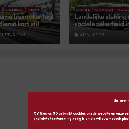
E
GRONINGEN
NIEUWS
DRENTHE
GRONINGEN
NIEUW
eme treinroker legt
Landelijke staking
dienst kort stil
sociale zekerheid 
aangekondigd voor
GUSTUS 2026
31 JULI 2026
september
Beheer
OV Nieuws GD gebruikt cookies om de website en onze servi
expliciete toestemming nodig is en die wij automatisch plaa