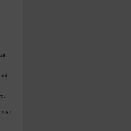
eze
punt
rdt
n naar