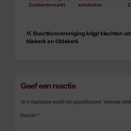
Zuidlaardermarkt
activiteiten
Z
/
1
minuut leestijd
Zuidlaardermarkt
/
1
minuut leestijd
Buurtbusvereniging krijgt klachten uit
Bericht
Niekerk en Oldekerk
navigatie
Geef een reactie
Je e-mailadres wordt niet gepubliceerd.
Vereiste vel
Reactie
*