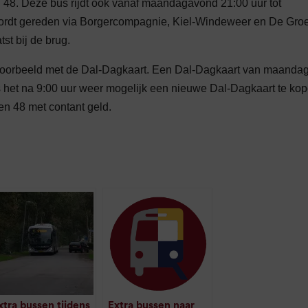
n 48. Deze bus rijdt ook vanaf maandagavond 21:00 uur tot
wordt gereden via Borgercompagnie, Kiel-Windeweer en De Gro
st bij de brug.
voorbeeld met de Dal-Dagkaart. Een Dal-Dagkaart van maandag 
s het na 9:00 uur weer mogelijk een nieuwe Dal-Dagkaart te kop
 en 48 met contant geld.
xtra bussen tijdens
Extra bussen naar