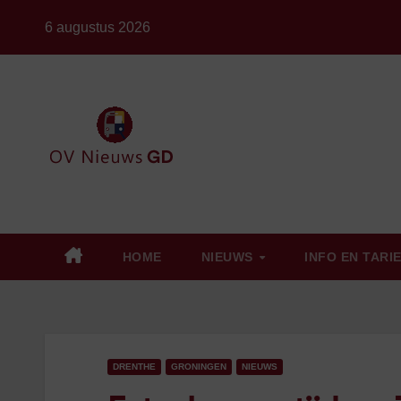
Ga
6 augustus 2026
naar
de
inhoud
HOME
NIEUWS
INFO EN TARI
DRENTHE
GRONINGEN
NIEUWS