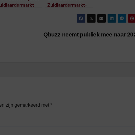
uidlaardermarkt
Zuidlaardermarkt-
/
1
minuut leestijd
en nacht
/
1
minuut leestijd
Qbuzz neemt publiek mee naar 2
den zijn gemarkeerd met
*