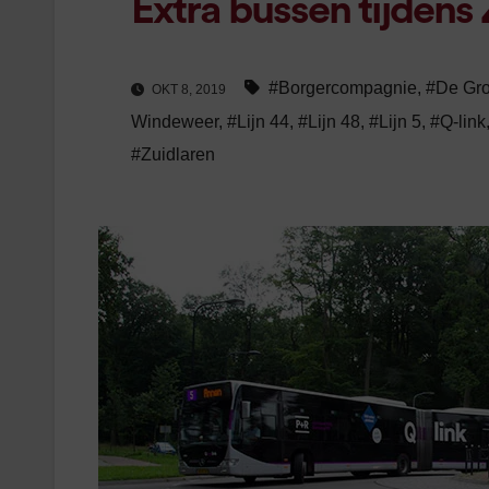
Extra bussen tijdens
#Borgercompagnie
,
#De Gr
OKT 8, 2019
Windeweer
,
#Lijn 44
,
#Lijn 48
,
#Lijn 5
,
#Q-link
#Zuidlaren