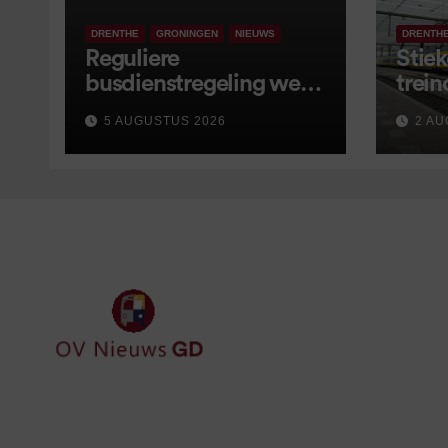
DRENTHE
GRONINGEN
NIEUWS
DRENTH
Reguliere
Stiek
busdienstregeling weer
trein
van start, met kleine
5 AUGUSTUS 2026
2 AU
wijzigingen