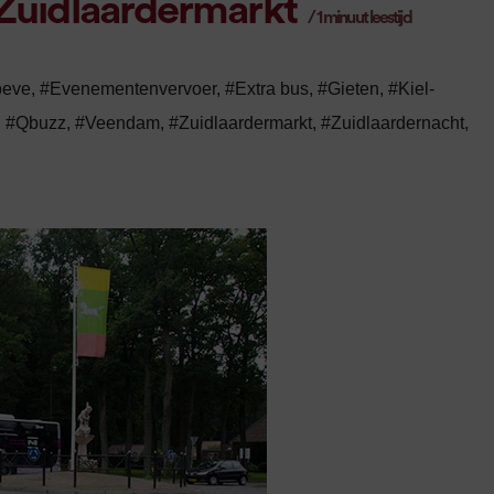
 Zuidlaardermarkt
/
1
minuut leestijd
oeve
,
#Evenementenvervoer
,
#Extra bus
,
#Gieten
,
#Kiel-
,
#Qbuzz
,
#Veendam
,
#Zuidlaardermarkt
,
#Zuidlaardernacht
,