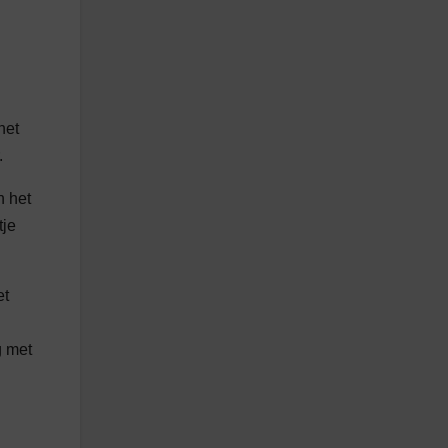
het
.
n het
tje
et
g met