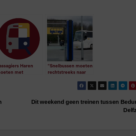
assagiers Haren
“Snelbussen moeten
oeten met
rechtstreeks naar
axibusje
Hoogeveen rijden”
/
1
minuut leestijd
/
1
minuut leestijd
n
Dit weekend geen treinen tussen Bed
Delfz