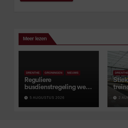
Meer lezen
DRENTHE
GRONINGEN
NIEUWS
DRENTH
Reguliere
Stiek
busdienstregeling weer
trein
van start, met kleine
5 AUGUSTUS 2026
2 AU
wijzigingen