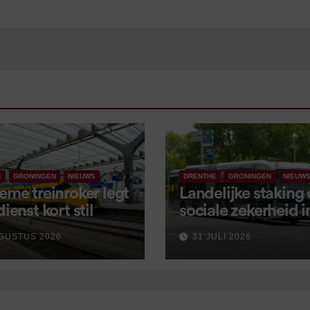
E
GRONINGEN
NIEUWS
DRENTHE
GRONINGEN
NIEUW
eme treinroker legt
Landelijke staking
dienst kort stil
sociale zekerheid 
aangekondigd voor
GUSTUS 2026
31 JULI 2026
september