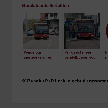
Gerelateerde Berichten
Pendelbus
Per direct meer
P
asielzoekers Ter
pendelbussen voor
m
Apel blijft ook in
asielzoekers
t
/
1
minuut leestijd
2021
/
1
minuut leestijd
Busafrit P+R Leek in gebruik genome
Bericht
navigatie