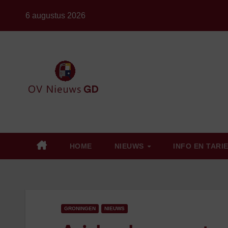
Ga
6 augustus 2026
naar
de
inhoud
HOME
NIEUWS
INFO EN TARI
GRONINGEN
NIEUWS