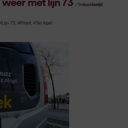
weer met lijn 73
/
1
minuut leestijd
#Lijn 73
,
#Proef
,
#Ter Apel