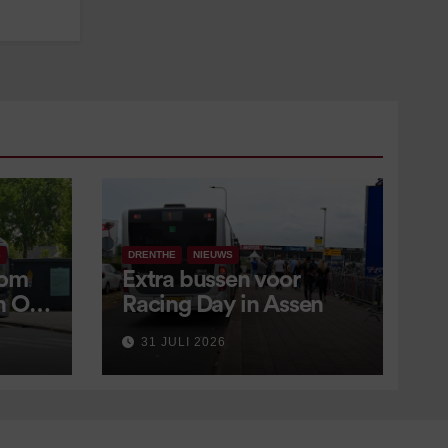
S
DRENTHE
NIEUWS
 om
Extra bussen voor
in OV
Racing Day in Assen
 9
31 JULI 2026