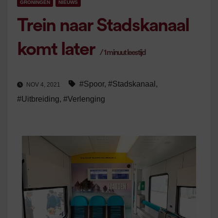
GRONINGEN
NIEUWS
Trein naar Stadskanaal
komt later
/
1
minuut leestijd
#Spoor
,
#Stadskanaal
,
NOV 4, 2021
#Uitbreiding
,
#Verlenging