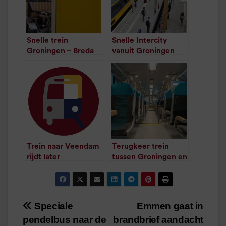
Snelle trein
Snelle Intercity
Groningen – Breda
vanuit Groningen
komt een jaar later
komt een jaar later
/
1
minuut leestijd
/
1
minuut leestijd
Trein naar Veendam
Terugkeer trein
rijdt later
tussen Groningen en
/
1
minuut leestijd
Leer ongeveer half
jaar later
/
1
minuut leestijd
Speciale
Emmen gaat in
Bericht
pendelbus naar de
brandbrief aandacht