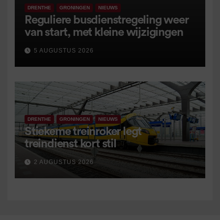
DRENTHE
GRONINGEN
NIEUWS
Reguliere busdienstregeling weer
van start, met kleine wijzigingen
5 AUGUSTUS 2026
DRENTHE
GRONINGEN
NIEUWS
Stiekeme treinroker legt
treindienst kort stil
2 AUGUSTUS 2026