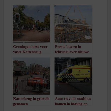
Groningen kiest voor
Eerste bussen in
vaste Kattenbrug
februari over nieuwe
/
1
minuut leestijd
Kattenbrug
/
1
minuut leestijd
Kattenbrug in gebruik
Auto en volle stadsbus
genomen
komen in botsing op
/
1
minuut leestijd
Kattenbrug