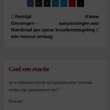
/
1
minuut leestijd
Bericht
Reistijd
Kleine
Groningen –
aanpassingen aan
navigatie
Randstad per spoor
busdienstregeling
één minuut omlaag
Geef een reactie
Je e-mailadres wordt niet gepubliceerd.
Vereiste
velden zijn gemarkeerd met
*
Reactie
*