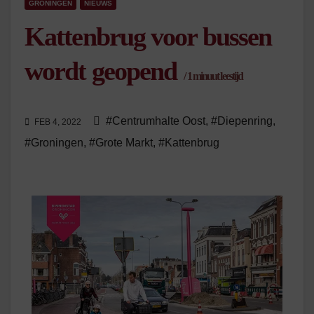
GRONINGEN
NIEUWS
Kattenbrug voor bussen
wordt geopend
/
1
minuut leestijd
#Centrumhalte Oost
,
#Diepenring
,
FEB 4, 2022
#Groningen
,
#Grote Markt
,
#Kattenbrug