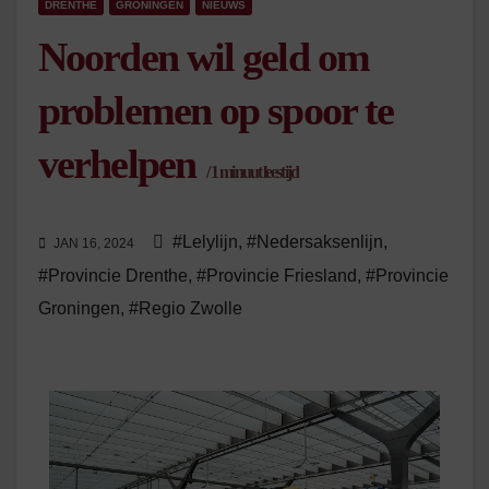
DRENTHE
GRONINGEN
NIEUWS
Noorden wil geld om
problemen op spoor te
verhelpen
/
1
minuut leestijd
#Lelylijn
,
#Nedersaksenlijn
,
JAN 16, 2024
#Provincie Drenthe
,
#Provincie Friesland
,
#Provincie
Groningen
,
#Regio Zwolle