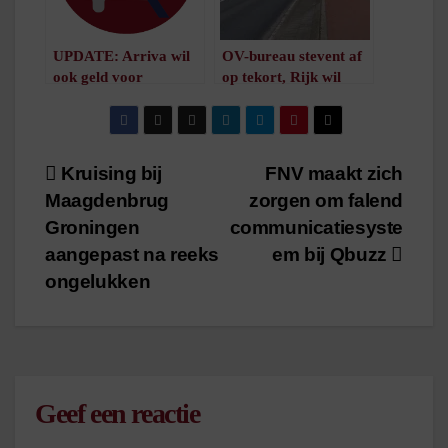
UPDATE: Arriva wil
OV-bureau stevent af
ook geld voor
op tekort, Rijk wil
veiligheid
geen extra geld aan
/
1
minuut leestijd
OV besteden
/
2
minuten leestijd
Bericht
Kruising bij
FNV maakt zich
Maagdenbrug
zorgen om falend
navigatie
Groningen
communicatiesyste
aangepast na reeks
em bij Qbuzz
ongelukken
Geef een reactie