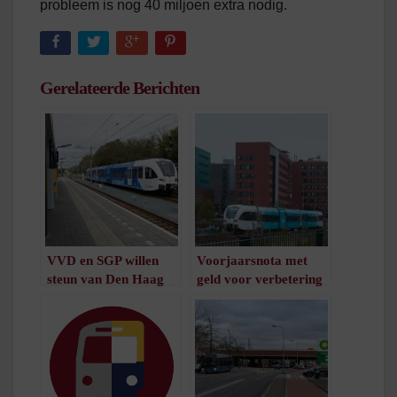
probleem is nog 40 miljoen extra nodig.
Gerelateerde Berichten
VVD en SGP willen
Voorjaarsnota met
steun van Den Haag
geld voor verbetering
bij verhelpen overlast
noordelijk spoor
trein
/
1
minuut leestijd
/
1
minuut leestijd