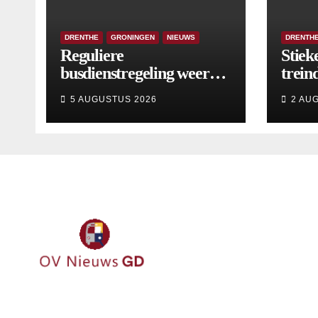
DRENTHE
GRONINGEN
NIEUWS
DRENTH
Reguliere
Stiek
busdienstregeling weer
treind
van start, met kleine
5 AUGUSTUS 2026
2 AU
wijzigingen