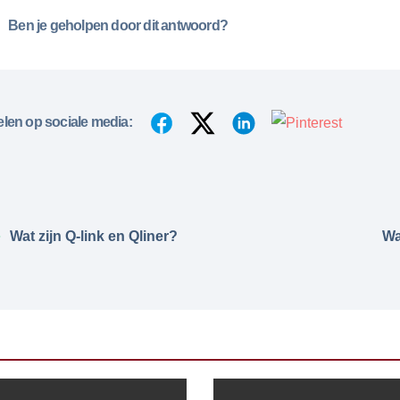
Ben je geholpen door dit antwoord?
len op sociale media:
Wat zijn Q-link en Qliner?
Wa