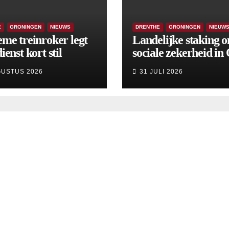
E
GRONINGEN
NIEUWS
DRENTHE
GRONINGEN
NIEUW
eme treinroker legt
Landelijke staking 
ienst kort stil
sociale zekerheid in
aangekondigd voor 
GUSTUS 2026
31 JULI 2026
september