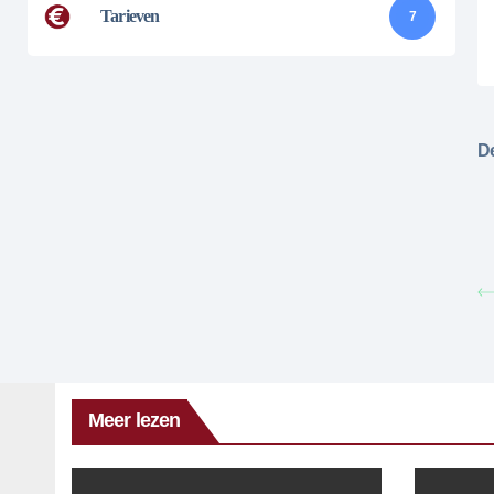
Tarieven
7
De
Meer lezen