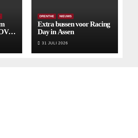
S
DRENTHE
NIEUWS
om
Extra bussen voor Racing
 OV
Day in Assen
9
31 JULI 2026