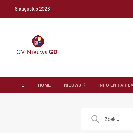
Ga
6 augustus 2026
naar
de
inhoud
HOME
NIEUWS
INFO EN TARIE