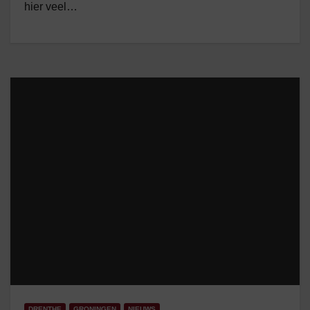
hier veel…
DRENTHE
GRONINGEN
NIEUWS