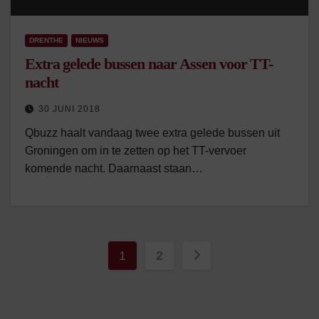
DRENTHE
NIEUWS
Extra gelede bussen naar Assen voor TT-
nacht
30 JUNI 2018
Qbuzz haalt vandaag twee extra gelede bussen uit
Groningen om in te zetten op het TT-vervoer
komende nacht. Daarnaast staan…
Berichten
1
2
paginering